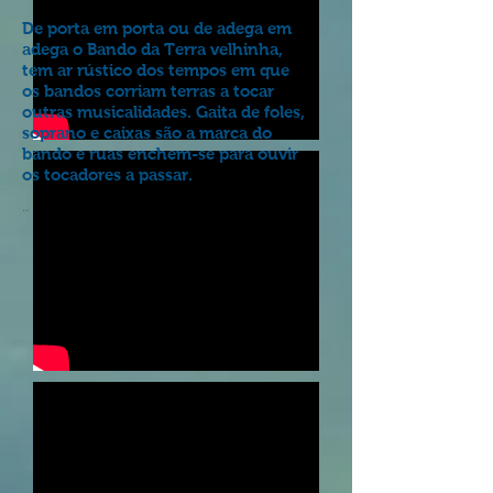
De porta em porta ou de adega em
adega o Bando da Terra velhinha,
tem ar rústico dos tempos em que
os bandos corriam terras a tocar
outras musicalidades. Gaita de foles,
soprano e caixas são a marca do
bando e ruas enchem-se para ouvir
os tocadores a passar.
..